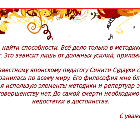
 найти способности. Всё дело только в методик
т. Это зависит лишь от должных усилий, прило
звестному японскому педагогу Синити Судзуки
ранилась по всему миру. Его философия мне б
 я использую элементы методики и репертуар 
совершенству нет. До самой смерти необходимо
недостатки в достоинства.
С уваж