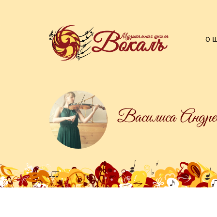
О 
Василиса Андре