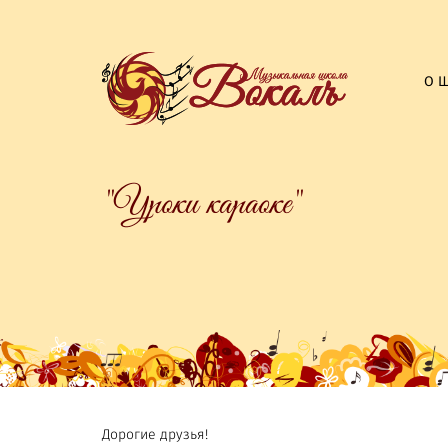
О 
"Уроки караоке"
Дорогие друзья!